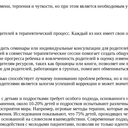
мени, терпения и чуткости, но при этом является необходимым 
дителей в терапевтический процесс. Каждый из них имеет свои 
дить семинары или индивидуальные консультации для родителей
й в совместные терапевтические сессии помогает создать общу
е прогресса ребенка и вовлеченность родителей в оценку изме
ителям ресурсов, таких как брошюры или книги, позволяет им 
для родителей, работающие в группах, помогают обмениваться
лько способствует лучшему пониманию проблем ребенка, но и по
одителями является залогом успешной коррекции и может знач
 с детьми и подростками требует особого подхода, основанного
нения, около 10-20% детей и подростков испытывают различные
осприятия мира. Например, игровые методы терапии, которые а
ажения. Исследования показывают, что 75% детей, проходящих ч
 основанной на словесном взаимодействии. Современные подход
имодействия с молодыми пациентами, позволяя не только идент