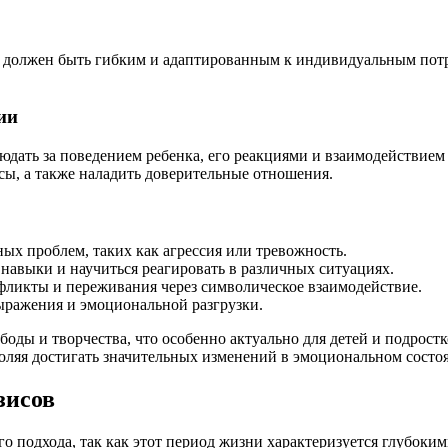
а должен быть гибким и адаптированным к индивидуальным потр
ии
юдать за поведением ребенка, его реакциями и взаимодействие
ы, а также наладить доверительные отношения.
х проблем, таких как агрессия или тревожность.
навыки и научиться реагировать в различных ситуациях.
ликты и переживания через символическое взаимодействие.
ыражения и эмоциональной разгрузки.
боды и творчества, что особенно актуально для детей и подрост
оляя достигать значительных изменений в эмоциональном состо
зисов
ого подхода, так как этот период жизни характеризуется глубо