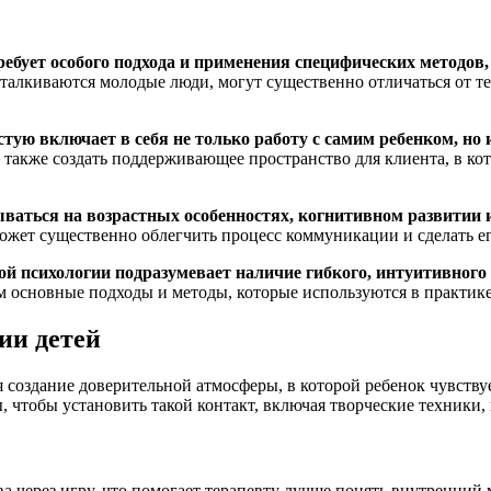
требует особого подхода и применения специфических метод
алкиваются молодые люди, могут существенно отличаться от тех,
тую включает в себя не только работу с самим ребенком, но 
а также создать поддерживающее пространство для клиента, в ко
ываться на возрастных особенностях, когнитивном развитии 
может существенно облегчить процесс коммуникации и сделать е
ой психологии подразумевает наличие гибкого, интуитивного
м основные подходы и методы, которые используются в практик
ии детей
создание доверительной атмосферы, в которой ребенок чувствуе
чтобы установить такой контакт, включая творческие техники, 
а через игру, что помогает терапевту лучше понять внутренний 