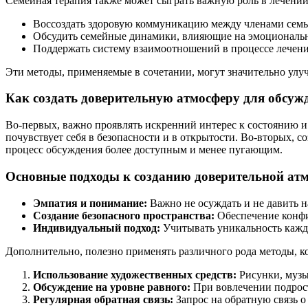
Семейная терапия также может сыграть важную роль в лечении
Воссоздать здоровую коммуникацию между членами семь
Обсудить семейные динамики, влияющие на эмоциональн
Поддержать систему взаимоотношений в процессе лечени
Эти методы, применяемые в сочетании, могут значительно улу
Как создать доверительную атмосферу для обсуж
Во-первых, важно проявлять искренний интерес к состоянию и 
почувствует себя в безопасности и в открытости. Во-вторых, 
процесс обсуждения более доступным и менее пугающим.
Основные подходы к созданию доверительной ат
Эмпатия и понимание:
Важно не осуждать и не давить на
Создание безопасного пространства:
Обеспечение конфид
Индивидуальный подход:
Учитывать уникальность каждо
Дополнительно, полезно применять различного рода методы, к
Использование художественных средств:
Рисунки, музы
Обсуждение на уровне равного:
При вовлечении подрост
Регулярная обратная связь:
Запрос на обратную связь о