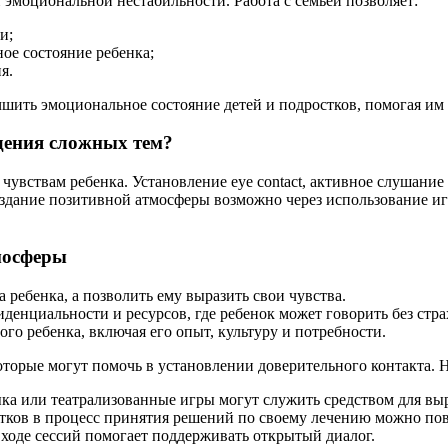
 эмоциональной нестабильности. Работа с семьей позволяет:
и;
ое состояние ребенка;
я.
чшить эмоциональное состояние детей и подростков, помогая им
дения сложных тем?
чувствам ребенка. Установление eye contact, активное слушание 
создание позитивной атмосферы возможно через использование и
мосферы
 ребенка, а позволить ему выразить свои чувства.
енциальности и ресурсов, где ребенок может говорить без стр
го ребенка, включая его опыт, культуру и потребности.
оторые могут помочь в установлении доверительного контакта. 
ка или театрализованные игры могут служить средством для в
ков в процесс принятия решений по своему лечению можно пов
 ходе сессий помогает поддерживать открытый диалог.